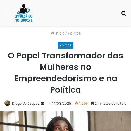
Menu
P
p
Início
/
Politica
Politica
O Papel Transformador das
Mulheres no
Empreendedorismo e na
Política
Mande
Diego Velázquez
11/03/2025
1.095
2 minutos de leitura
um
e-
mail