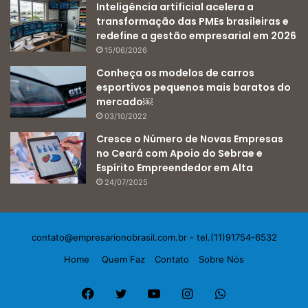
Inteligência artificial acelera a
transformação das PMEs brasileiras e
redefine a gestão empresarial em 2026
15/06/2026
Conheça os modelos de carros
esportivos pequenos mais baratos do
mercado￼
03/10/2022
Cresce o Número de Novas Empresas
no Ceará com Apoio do Sebrae e
Espírito Empreendedor em Alta
24/07/2025
contato@empresarionobrasil.com.br
- tel.(11)91754-6532
Home
Quem Faz
Contato
Sobre Nós
Facebook
Twitter
YouTube
Instagram
WhatsApp