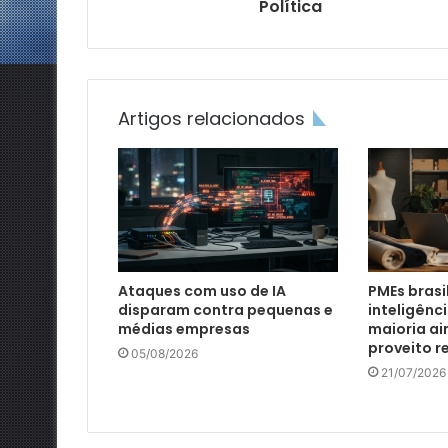
Política
Artigos relacionados
Ataques com uso de IA
PMEs brasi
disparam contra pequenas e
inteligênci
médias empresas
maioria ai
proveito r
05/08/2026
21/07/2026