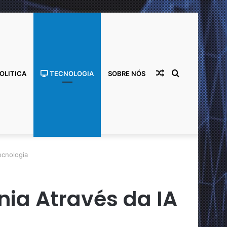
Artigo
Procurar
OLITICA
TECNOLOGIA
SOBRE NÓS
ecnologia
ia Através da IA
aleatório
por