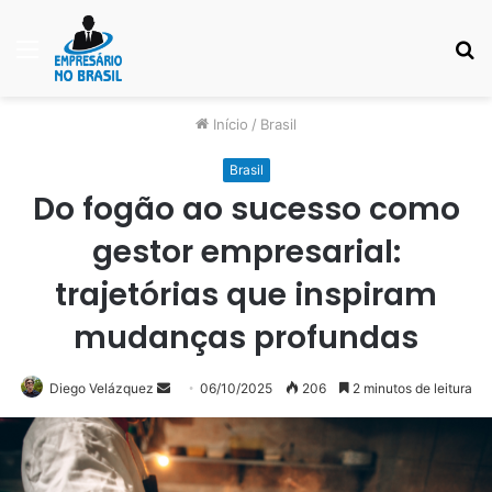
Menu
P
p
Início
/
Brasil
Brasil
Do fogão ao sucesso como
gestor empresarial:
trajetórias que inspiram
mudanças profundas
Mande
Diego Velázquez
06/10/2025
206
2 minutos de leitura
um
e-
mail