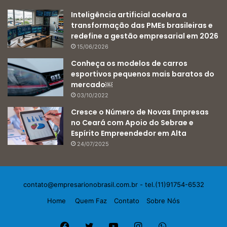
Inteligência artificial acelera a
transformação das PMEs brasileiras e
redefine a gestão empresarial em 2026
15/06/2026
Conheça os modelos de carros
esportivos pequenos mais baratos do
mercado￼
03/10/2022
Cresce o Número de Novas Empresas
no Ceará com Apoio do Sebrae e
Espírito Empreendedor em Alta
24/07/2025
contato@empresarionobrasil.com.br
- tel.(11)91754-6532
Home
Quem Faz
Contato
Sobre Nós
Facebook
Twitter
YouTube
Instagram
WhatsApp