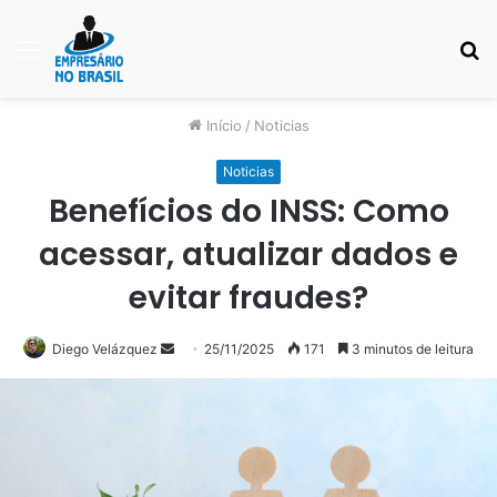
Menu
P
p
Início
/
Noticias
Noticias
Benefícios do INSS: Como
acessar, atualizar dados e
evitar fraudes?
Mande
Diego Velázquez
25/11/2025
171
3 minutos de leitura
um
e-
mail