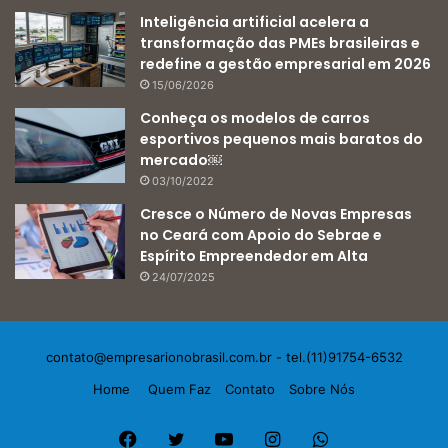
Inteligência artificial acelera a
transformação das PMEs brasileiras e
redefine a gestão empresarial em 2026
15/06/2026
Conheça os modelos de carros
esportivos pequenos mais baratos do
mercado￼
03/10/2022
Cresce o Número de Novas Empresas
no Ceará com Apoio do Sebrae e
Espírito Empreendedor em Alta
24/07/2025
contato@empresarionobrasil.com.br
- tel.(11)91754-6532
Home
Quem Faz
Contato
Sobre Nós
Facebook
Twitter
YouTube
Instagram
WhatsApp