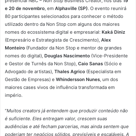
presencial NBC – Non Stop Business Creator, nos dias
19
e 20 de novembro
, em
Alphaville (SP)
. O evento reunirá
80 participantes selecionados para conhecer o método
utilizado dentro da Non Stop com alguns dos maiores
nomes do ecossistema digital e empresarial:
Kaká Diniz
(Empresário e Estrategista de Crescimento),
Alex
Monteiro
(Fundador da Non Stop e mentor de grandes
nomes do digital),
Douglas Nascimento
(Vice-Presidente
e Gestor de Turnês da Non Stop),
Caio Sanas
(Sócio e
Advogado de artistas),
Thales Agrico
(Especialista em
Gestão de Empresas) e
Whindersson Nunes
, um dos
maiores cases vivos de influência transformada em
império.
“
Muitos creators já entendem que produzir conteúdo não
é suficiente. Eles entregam valor, crescem suas
audiências e até fecham parcerias, mas ainda sentem que
poderiam ter negócios sólidos, previsíveis e escaláveis. A