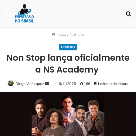
Menu
P
p
Início
/
Noticias
Noticias
Non Stop lança oficialmente
a NS Academy
Mande
Diego Velázquez
19/11/2025
166
1 minuto de leitura
um
e-
mail