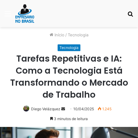
Menu
P
p
Início
/
Tecnologia
Tecnologia
Tarefas Repetitivas e IA:
Como a Tecnologia Está
Transformando o Mercado
de Trabalho
Mande
Diego Velázquez
10/04/2025
1.245
um
3 minutos de leitura
e-
mail