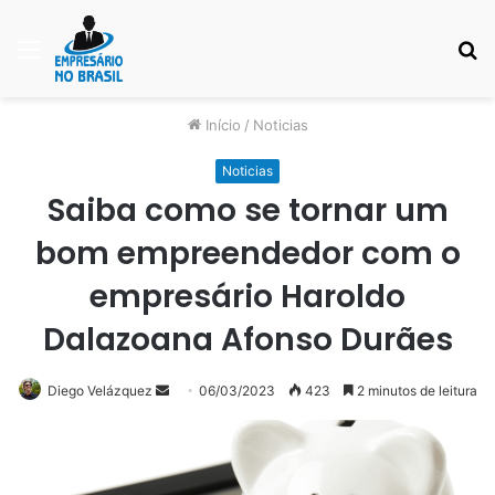
Menu
P
p
Início
/
Noticias
Noticias
Saiba como se tornar um
bom empreendedor com o
empresário Haroldo
Dalazoana Afonso Durães
Mande
Diego Velázquez
06/03/2023
423
2 minutos de leitura
um
e-
mail