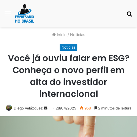
Menu
P
p
Início
/
Noticias
Noticias
Você já ouviu falar em ESG?
Conheça o novo perfil em
alta do investidor
internacional
Mande
Diego Velázquez
28/04/2025
958
2 minutos de leitura
um
e-
mail