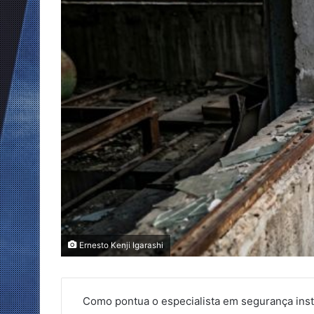
Ernesto Kenji Igarashi
Como pontua o especialista em segurança insti