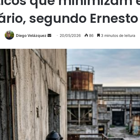
áticos que minimizam
rio, segundo Ernesto 
Mande
Diego Velázquez
20/05/2026
86
3 minutos de leitura
um
e-
mail