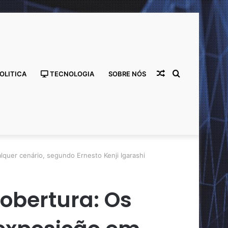
Artigo
Procurar
OLITICA
TECNOLOGIA
SOBRE NÓS
lquer cenário, segundo Ernesto Kenji Igarashi
cobertura: Os
aleatório
por