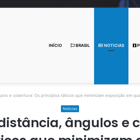
INÍCIO
BRASIL
NOTICIAS
P
gulos e cobertura: Os princípios táticos que minimizam exposição em qua
Noticias
distância, ângulos e 