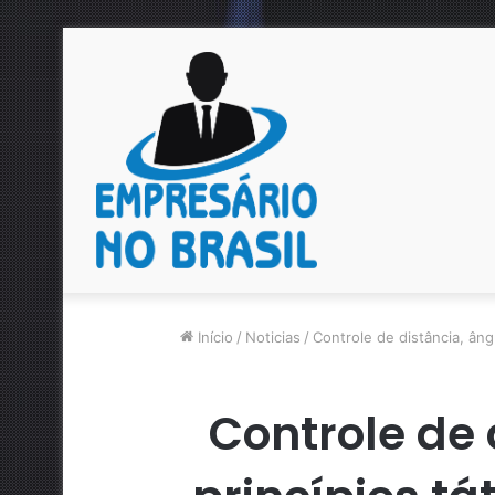
Início
/
Noticias
/
Controle de distância, ân
Controle de 