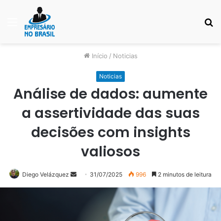
Menu
P
p
Início
/
Noticias
Noticias
Análise de dados: aumente
a assertividade das suas
decisões com insights
valiosos
Mande
Diego Velázquez
31/07/2025
996
2 minutos de leitura
um
e-
mail