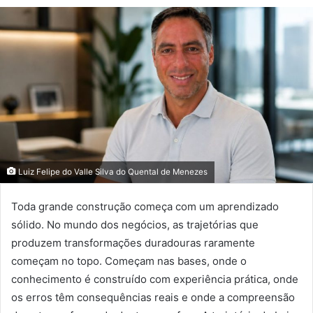
um
e-
mail
Luiz Felipe do Valle Silva do Quental de Menezes
Toda grande construção começa com um aprendizado
sólido. No mundo dos negócios, as trajetórias que
produzem transformações duradouras raramente
começam no topo. Começam nas bases, onde o
conhecimento é construído com experiência prática, onde
os erros têm consequências reais e onde a compreensão