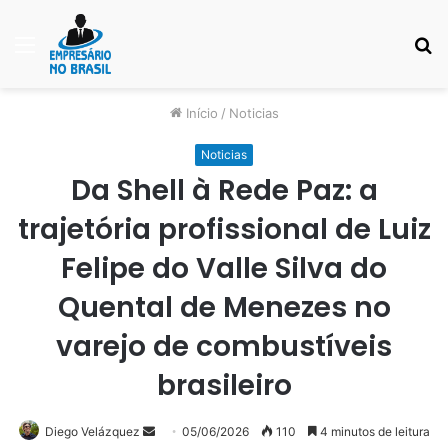
Menu
P
p
Início
/
Noticias
Noticias
Da Shell à Rede Paz: a
trajetória profissional de Luiz
Felipe do Valle Silva do
Quental de Menezes no
varejo de combustíveis
brasileiro
Mande
Diego Velázquez
05/06/2026
110
4 minutos de leitura